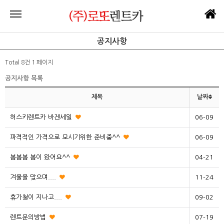
공지사항
Total 8건
1 페이지
공지사항 목록
제목
날짜
허스키렌트카 바겐세일
06-09
파격적인 가격으로 모시기위한 준비중^^
06-09
봄봄봄 봄이 왔어요^^
04-21
겨울을 맞으며....
11-24
휴가철이 지나고....
09-02
렌트문의방법
07-19